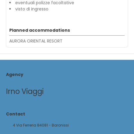
eventuali polizze facoltative
visto di ingresso
Planned accommodations
AURORA ORIENTAL RESORT
Agency
Irno Viaggi
Contact
4 Via Ferreria 84081 - Baronissi