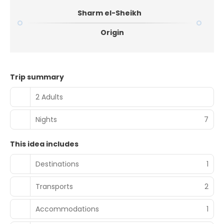
Sharm el-Sheikh
Origin
Trip summary
2 Adults
Nights
7
This idea includes
Destinations
1
Transports
2
Accommodations
1