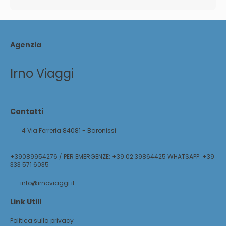
Agenzia
Irno Viaggi
Contatti
4 Via Ferreria 84081 - Baronissi
+39089954276 / PER EMERGENZE: +39 02 39864425 WHATSAPP: +39
333 571 6035
info@irnoviaggi.it
Link Utili
Politica sulla privacy