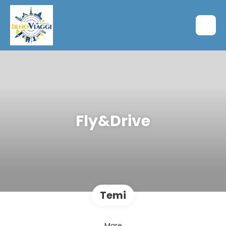
Fly&Drive
Temi
Mare