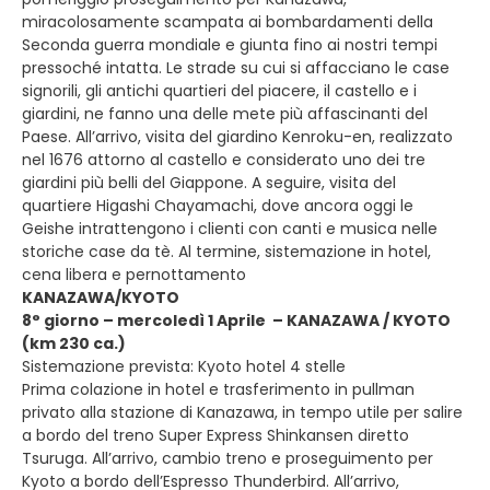
miracolosamente scampata ai bombardamenti della
Seconda guerra mondiale e giunta fino ai nostri tempi
pressoché intatta. Le strade su cui si affacciano le case
signorili, gli antichi quartieri del piacere, il castello e i
giardini, ne fanno una delle mete più affascinanti del
Paese. All’arrivo, visita del giardino Kenroku-en, realizzato
nel 1676 attorno al castello e considerato uno dei tre
giardini più belli del Giappone. A seguire, visita del
quartiere Higashi Chayamachi, dove ancora oggi le
Geishe intrattengono i clienti con canti e musica nelle
storiche case da tè. Al termine, sistemazione in hotel,
cena libera e pernottamento
KANAZAWA/KYOTO
8° giorno – mercoledì 1 Aprile – KANAZAWA / KYOTO
(km 230 ca.)
Sistemazione prevista: Kyoto hotel 4 stelle
Prima colazione in hotel e trasferimento in pullman
privato alla stazione di Kanazawa, in tempo utile per salire
a bordo del treno Super Express Shinkansen diretto
Tsuruga. All’arrivo, cambio treno e proseguimento per
Kyoto a bordo dell’Espresso Thunderbird. All’arrivo,