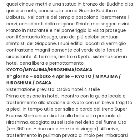
quasi cinque metri e una statua in bronzo del Buddha alta
quindici metri, conosciuta come Grande Buddha o
Daibutsu. Nel cortile del tempio pascolano liberamente i
cervi, considerati dalla religione Shinto messaggeri divini.
Pranzo in ristorante e nel pomeriggio la visita prosegue
con il Santuario Kasuga, uno dei più celebri santuari
shintoisti del Giappone. I suoi edifici laccati di vermiglio
contrastano magnificamente col verde della foresta
circostante. Al termine, rientro a Kyoto, sistemazione in
hotel, cena libera e pernottamento.
KYOTO/MIYAJIMA/HIROSHIMA/OSAKA
11° giorno – sabato 4 Aprile – KYOTO / MIYAJIMA /
HIROSHIMA / OSAKA
Sistemazione prevista: Osaka hotel 4 stelle
Prima colazione in hotel, incontro con la guida locale e
trasferimento alla stazione di Kyoto con un breve tragitto
a piedi, in tempo utile per salire a bordo del treno Super
Express Shinkansen diretto alla bella città portuale di
Hiroshima, adagiata su sei isole nel delta del fiume Ota
(km 360 ca. - due ore e mezzo di viaggio). All’arrivo,
trasferimento in pullman privato al molo per imbarcarsi