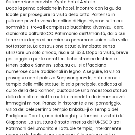
Sistemazione prevista: Kyoto hotel 4 stelle
Dopo la prima colazione in hotel, incontro con la guida
locale per proseguire la visita della città. Partenza in
pullman privato verso la collina di Higashiyama sulla cui
sommità si trova il complesso buddhista Kiyomizu-dera,
dichiarato dall’UNESCO Patrimonio dell’Umanità, dalla cui
terrazza in legno si ammira un panorama unico sulla valle
sottostante. La costruzione attuale, innalzata senza
utilizzare un solo chiodo, risale al 1633. Dopo la visita, breve
passeggiata per le caratteristiche stradine lastricate
Ninen-zaka e Sannen-zaka, su cui si affacciano
numerose case tradizionali in legno. A seguire, la visita
prosegue con il palazzo Sanjusangen-do, noto come il
tempio delle mille statue: la sala principale, dedicata al
culto della dea Kannon, custodisce una maestosa statua
della dea alta diciotto metri, circondata da innumerevoli
immagini minori. Pranzo in ristorante e nel pomeriggio,
visita del celeberrimo tempio Kinkaku-ji o Tempio del
Padiglione Dorato, uno dei luoghi più famosi e visitati del
Giappone. La struttura è stata inserita dell’UNESCO tra i
Patrimoni dell’Umanità e l’attuale tempio, interamente
coperto da foglie d’oro zecchino, è la replica esatta