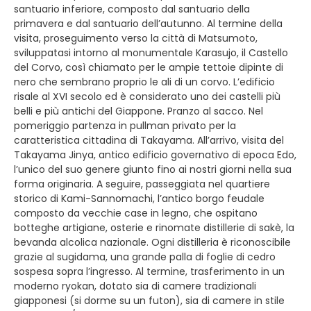
santuario inferiore, composto dal santuario della
primavera e dal santuario dell’autunno. Al termine della
visita, proseguimento verso la città di Matsumoto,
sviluppatasi intorno al monumentale Karasujo, il Castello
del Corvo, così chiamato per le ampie tettoie dipinte di
nero che sembrano proprio le ali di un corvo. L’edificio
risale al XVI secolo ed è considerato uno dei castelli più
belli e più antichi del Giappone. Pranzo al sacco. Nel
pomeriggio partenza in pullman privato per la
caratteristica cittadina di Takayama. All’arrivo, visita del
Takayama Jinya, antico edificio governativo di epoca Edo,
l’unico del suo genere giunto fino ai nostri giorni nella sua
forma originaria. A seguire, passeggiata nel quartiere
storico di Kami-Sannomachi, l’antico borgo feudale
composto da vecchie case in legno, che ospitano
botteghe artigiane, osterie e rinomate distillerie di sakè, la
bevanda alcolica nazionale. Ogni distilleria è riconoscibile
grazie al sugidama, una grande palla di foglie di cedro
sospesa sopra l’ingresso. Al termine, trasferimento in un
moderno ryokan, dotato sia di camere tradizionali
giapponesi (si dorme su un futon), sia di camere in stile