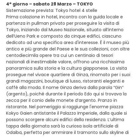
4° giorno – sabato 28 Marzo – TOKYO
Sistemazione prevista: Tokyo hotel 4 stelle
Prima colazione in hotel, incontro con la guida locale e
partenza in pullman privato per proseguire la visita di
Tokyo, iniziando dal Museo Nazionale, situato all’interno
dell’Ueno Park e composto da cinque edifici, ciascuno
dedicato ad una specifica area d'interesse. È il museo più
antico e più grande del Paese e le sua collezioni, con oltre
centodiecimila opere tra cui un centinaio di tesori
nazionali di inestimabile valore, offrono una ricchissima
panoramica sulla storia e la cultura giapponese. La visita
prosegue nel vivace quartiere di Ginza, rinomato per i suoi
grandi magazzini, boutique di lusso, ristoranti eleganti e
caffè alla moda. Il nome Ginza deriva dalla parola “Gin”
(argento), poiché durante il periodo Edo qui si trovava la
zecca per il conio delle monete d’argento. Pranzo in
ristorante. Nel pomeriggio si raggiunge l'enorme piazza
Kokyo Gaien antistante il Palazzo Imperiale, dalla quale si
possono scorgere alcuni edifici della residenza. L’ultima
tappa della giornata sarà la curiosa isola artificiale di
Odaiba, perfetta per ammirare il tramonto sullo skyline di