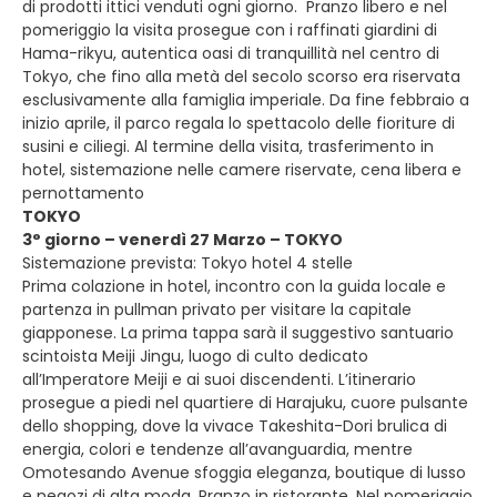
di prodotti ittici venduti ogni giorno. Pranzo libero e nel
pomeriggio la visita prosegue con i raffinati giardini di
Hama-rikyu, autentica oasi di tranquillità nel centro di
Tokyo, che fino alla metà del secolo scorso era riservata
esclusivamente alla famiglia imperiale. Da fine febbraio a
inizio aprile, il parco regala lo spettacolo delle fioriture di
susini e ciliegi. Al termine della visita, trasferimento in
hotel, sistemazione nelle camere riservate, cena libera e
pernottamento
TOKYO
3° giorno – venerdì 27 Marzo – TOKYO
Sistemazione prevista: Tokyo hotel 4 stelle
Prima colazione in hotel, incontro con la guida locale e
partenza in pullman privato per visitare la capitale
giapponese. La prima tappa sarà il suggestivo santuario
scintoista Meiji Jingu, luogo di culto dedicato
all’Imperatore Meiji e ai suoi discendenti. L’itinerario
prosegue a piedi nel quartiere di Harajuku, cuore pulsante
dello shopping, dove la vivace Takeshita-Dori brulica di
energia, colori e tendenze all’avanguardia, mentre
Omotesando Avenue sfoggia eleganza, boutique di lusso
e negozi di alta moda. Pranzo in ristorante. Nel pomeriggio