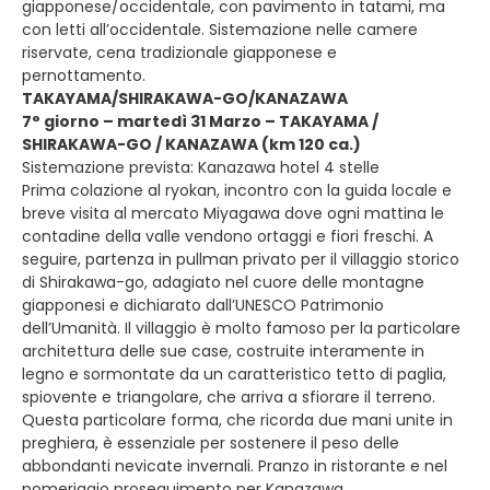
giapponese/occidentale, con pavimento in tatami, ma
con letti all’occidentale. Sistemazione nelle camere
riservate, cena tradizionale giapponese e
pernottamento.
TAKAYAMA/SHIRAKAWA-GO/KANAZAWA
7° giorno – martedì 31 Marzo – TAKAYAMA /
SHIRAKAWA-GO / KANAZAWA (km 120 ca.)
Sistemazione prevista: Kanazawa hotel 4 stelle
Prima colazione al ryokan, incontro con la guida locale e
breve visita al mercato Miyagawa dove ogni mattina le
contadine della valle vendono ortaggi e fiori freschi. A
seguire, partenza in pullman privato per il villaggio storico
di Shirakawa-go, adagiato nel cuore delle montagne
giapponesi e dichiarato dall’UNESCO Patrimonio
dell’Umanità. Il villaggio è molto famoso per la particolare
architettura delle sue case, costruite interamente in
legno e sormontate da un caratteristico tetto di paglia,
spiovente e triangolare, che arriva a sfiorare il terreno.
Questa particolare forma, che ricorda due mani unite in
preghiera, è essenziale per sostenere il peso delle
abbondanti nevicate invernali. Pranzo in ristorante e nel
pomeriggio proseguimento per Kanazawa,