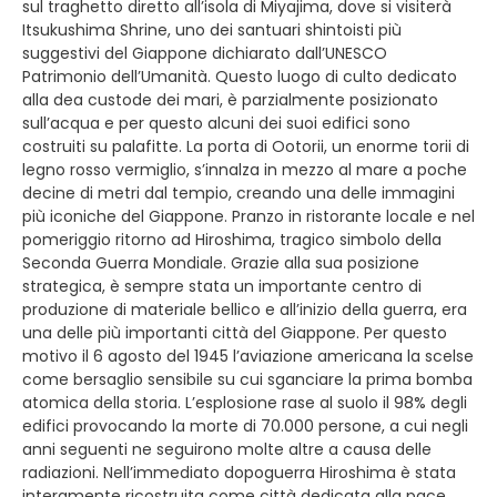
sul traghetto diretto all’isola di Miyajima, dove si visiterà
Itsukushima Shrine, uno dei santuari shintoisti più
suggestivi del Giappone dichiarato dall’UNESCO
Patrimonio dell’Umanità. Questo luogo di culto dedicato
alla dea custode dei mari, è parzialmente posizionato
sull’acqua e per questo alcuni dei suoi edifici sono
costruiti su palafitte. La porta di Ootorii, un enorme torii di
legno rosso vermiglio, s’innalza in mezzo al mare a poche
decine di metri dal tempio, creando una delle immagini
più iconiche del Giappone. Pranzo in ristorante locale e nel
pomeriggio ritorno ad Hiroshima, tragico simbolo della
Seconda Guerra Mondiale. Grazie alla sua posizione
strategica, è sempre stata un importante centro di
produzione di materiale bellico e all’inizio della guerra, era
una delle più importanti città del Giappone. Per questo
motivo il 6 agosto del 1945 l’aviazione americana la scelse
come bersaglio sensibile su cui sganciare la prima bomba
atomica della storia. L’esplosione rase al suolo il 98% degli
edifici provocando la morte di 70.000 persone, a cui negli
anni seguenti ne seguirono molte altre a causa delle
radiazioni. Nell’immediato dopoguerra Hiroshima è stata
interamente ricostruita come città dedicata alla pace.