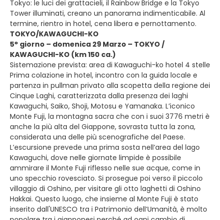
Tokyo: le luci dei grattacieli, il Rainbow Bridge e la Tokyo
Tower illuminati, creano un panorama indimenticabile. Al
termine, rientro in hotel, cena libera e pernottamento.
TOKYO/KAWAGUCHI-KO
5° giorno – domenica 29 Marzo – TOKYO /
KAWAGUCHI-KO (km 150 ca.)
Sistemazione prevista: area di Kawaguchi-ko hotel 4 stelle
Prima colazione in hotel, incontro con la guida locale e
partenza in pullman privato alla scopetta della regione dei
Cinque Laghi, caratterizzata dalla presenza dei laghi
Kawaguchi, Saiko, Shoji, Motosu e Yamanaka. L’iconico
Monte Fuji, la montagna sacra che con i suoi 3776 metri è
anche la più alta del Giappone, sovrasta tutta la zona,
considerata una delle più scenografiche del Paese.
L’escursione prevede una prima sosta nell’area del lago
Kawaguchi, dove nelle giornate limpide è possibile
ammirare il Monte Fuji riflesso nelle sue acque, come in
uno specchio rovesciato. Si prosegue poi verso il piccolo
villaggio di Oshino, per visitare gli otto laghetti di Oshino
Hakkai. Questo luogo, che insieme al Monte Fuji è stato
inserito dall'UNESCO tra i Patrimonio dell’Umanità, è molto
popolare tra i giapponesi perché ad ogni cambio di