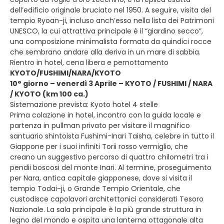
dell’edificio originale bruciato nel 1950. A seguire, visita del
tempio Ryoan-ji, incluso anch’esso nella lista dei Patrimoni
UNESCO, la cui attrattiva principale è il “giardino secco”,
una composizione minimalista formata da quindici rocce
che sembrano andare alla deriva in un mare di sabbia.
Rientro in hotel, cena libera e pernottamento
KYOTO/FUSHIMI/NARA/KYOTO
10° giorno – venerdì 3 Aprile – KYOTO / FUSHIMI / NARA
/ KYOTO (km 100 ca.)
Sistemazione prevista: Kyoto hotel 4 stelle
Prima colazione in hotel, incontro con la guida locale e
partenza in pullman privato per visitare il magnifico
santuario shintoista Fushimi-Inari Taisha, celebre in tutto il
Giappone per i suoi infiniti Torii rosso vermiglio, che
creano un suggestivo percorso di quattro chilometri tra i
pendii boscosi del monte Inari. Al termine, proseguimento
per Nara, antica capitale giapponese, dove si visita il
tempio Todai-ji, o Grande Tempio Orientale, che
custodisce capolavori architettonici considerati Tesoro
Nazionale. La sala principale è la più grande struttura in
legno del mondo e ospita una lanterna ottagonale alta