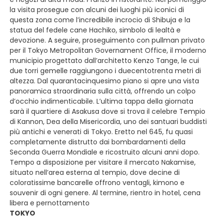
la visita prosegue con alcuni dei luoghi più iconici di
questa zona come l’incredibile incrocio di Shibuja e la
statua del fedele cane Hachiko, simbolo di lealtà e
devozione. A seguire, proseguimento con pullman privato
per il Tokyo Metropolitan Governament Office, il moderno
municipio progettato dall’architetto Kenzo Tange, le cui
due torri gemelle raggiungono i duecentotrenta metri di
altezza. Dal quarantacinquesimo piano si apre una vista
panoramica straordinaria sulla città, offrendo un colpo
d’occhio indimenticabile. L’ultima tappa della giornata
sarà il quartiere di Asakusa dove si trova il celebre Tempio
di Kannon, Dea della Misericordia, uno dei santuari buddisti
più antichi e venerati di Tokyo. Eretto nel 645, fu quasi
completamente distrutto dai bombardamenti della
Seconda Guerra Mondiale e ricostruito alcuni anni dopo.
Tempo a disposizione per visitare il mercato Nakamise,
situato nell’area esterna al tempio, dove decine di
coloratissime bancarelle offrono ventagli, kimono e
souvenir di ogni genere. Al termine, rientro in hotel, cena
libera e pernottamento
TOKYO