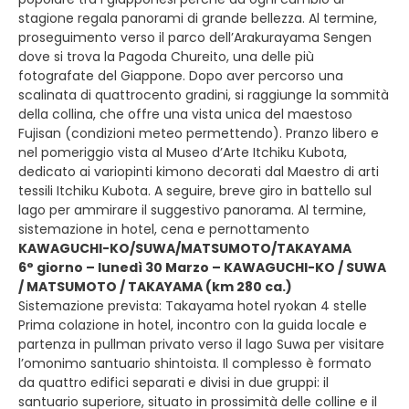
stagione regala panorami di grande bellezza. Al termine,
proseguimento verso il parco dell’Arakurayama Sengen
dove si trova la Pagoda Chureito, una delle più
fotografate del Giappone. Dopo aver percorso una
scalinata di quattrocento gradini, si raggiunge la sommità
della collina, che offre una vista unica del maestoso
Fujisan (condizioni meteo permettendo). Pranzo libero e
nel pomeriggio vista al Museo d’Arte Itchiku Kubota,
dedicato ai variopinti kimono decorati dal Maestro di arti
tessili Itchiku Kubota. A seguire, breve giro in battello sul
lago per ammirare il suggestivo panorama. Al termine,
sistemazione in hotel, cena e pernottamento
KAWAGUCHI-KO/SUWA/MATSUMOTO/TAKAYAMA
6° giorno – lunedì 30 Marzo – KAWAGUCHI-KO / SUWA
/ MATSUMOTO / TAKAYAMA (km 280 ca.)
Sistemazione prevista: Takayama hotel ryokan 4 stelle
Prima colazione in hotel, incontro con la guida locale e
partenza in pullman privato verso il lago Suwa per visitare
l’omonimo santuario shintoista. Il complesso è formato
da quattro edifici separati e divisi in due gruppi: il
santuario superiore, situato in prossimità delle colline e il