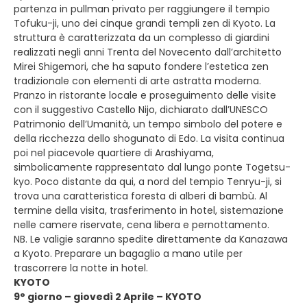
partenza in pullman privato per raggiungere il tempio
Tofuku-ji, uno dei cinque grandi templi zen di Kyoto. La
struttura è caratterizzata da un complesso di giardini
realizzati negli anni Trenta del Novecento dall’architetto
Mirei Shigemori, che ha saputo fondere l’estetica zen
tradizionale con elementi di arte astratta moderna.
Pranzo in ristorante locale e proseguimento delle visite
con il suggestivo Castello Nijo, dichiarato dall’UNESCO
Patrimonio dell’Umanità, un tempo simbolo del potere e
della ricchezza dello shogunato di Edo. La visita continua
poi nel piacevole quartiere di Arashiyama,
simbolicamente rappresentato dal lungo ponte Togetsu-
kyo. Poco distante da qui, a nord del tempio Tenryu-ji, si
trova una caratteristica foresta di alberi di bambù. Al
termine della visita, trasferimento in hotel, sistemazione
nelle camere riservate, cena libera e pernottamento.
NB. Le valigie saranno spedite direttamente da Kanazawa
a Kyoto. Preparare un bagaglio a mano utile per
trascorrere la notte in hotel.
KYOTO
9° giorno – giovedì 2 Aprile – KYOTO