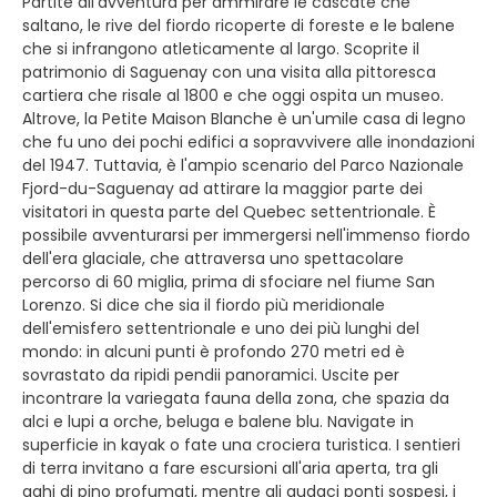
Partite all'avventura per ammirare le cascate che
saltano, le rive del fiordo ricoperte di foreste e le balene
che si infrangono atleticamente al largo. Scoprite il
patrimonio di Saguenay con una visita alla pittoresca
cartiera che risale al 1800 e che oggi ospita un museo.
Altrove, la Petite Maison Blanche è un'umile casa di legno
che fu uno dei pochi edifici a sopravvivere alle inondazioni
del 1947. Tuttavia, è l'ampio scenario del Parco Nazionale
Fjord-du-Saguenay ad attirare la maggior parte dei
visitatori in questa parte del Quebec settentrionale. È
possibile avventurarsi per immergersi nell'immenso fiordo
dell'era glaciale, che attraversa uno spettacolare
percorso di 60 miglia, prima di sfociare nel fiume San
Lorenzo. Si dice che sia il fiordo più meridionale
dell'emisfero settentrionale e uno dei più lunghi del
mondo: in alcuni punti è profondo 270 metri ed è
sovrastato da ripidi pendii panoramici. Uscite per
incontrare la variegata fauna della zona, che spazia da
alci e lupi a orche, beluga e balene blu. Navigate in
superficie in kayak o fate una crociera turistica. I sentieri
di terra invitano a fare escursioni all'aria aperta, tra gli
aghi di pino profumati, mentre gli audaci ponti sospesi, i