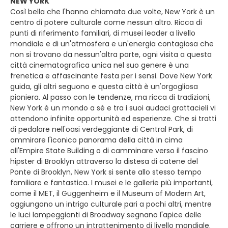
NEW YORK
Così bella che l'hanno chiamata due volte, New York è un
centro di potere culturale come nessun altro. Ricca di
punti di riferimento familiari, di musei leader a livello
mondiale e di un'atmosfera e un'energia contagiosa che
non si trovano da nessun'altra parte, ogni visita a questa
città cinematografica unica nel suo genere è una
frenetica e affascinante festa per i sensi. Dove New York
guida, gli altri seguono e questa città è un'orgogliosa
pioniera. Al passo con le tendenze, ma ricca di tradizioni,
New York è un mondo a sé e tra i suoi audaci grattacieli vi
attendono infinite opportunità ed esperienze. Che si tratti
di pedalare nell'oasi verdeggiante di Central Park, di
ammirare l'iconico panorama della città in cima
all'Empire State Building o di camminare verso il fascino
hipster di Brooklyn attraverso la distesa di catene del
Ponte di Brooklyn, New York si sente allo stesso tempo
familiare e fantastica. I musei e le gallerie più importanti,
come il MET, il Guggenheim e il Museum of Modern Art,
aggiungono un intrigo culturale pari a pochi altri, mentre
le luci lampeggianti di Broadway segnano l'apice delle
carriere e offrono un intrattenimento di livello mondiale.