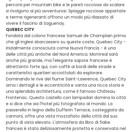
percorsi per mountain bike e le pareti rocciose da scalare
si rivolgono ai più avventurosi. Spiagge rocciose appartate
e terme rigeneranti offrono un modo più rilassato di
vivere il fascino di Saguenay.
QUEBEC CITY
Fondata dal colono francese Samuel de Champlain prima
che gli inglesi sbarcassero su queste coste, Quebec City -
inizialmente conosciuta come Nuova Francia - è una
delle città più antiche del Nord America. Montreal sarà
anche più grande, ma l'elegante sapore francese è
altrettanto forte qui, con caffè ai bordi delle strade e
caratteristici quartieri acciottolati da esplorare.
Dominando le rive del fiume Saint-Lawrence, Quebec City
ama i dettagli e le eccentricità e vanta una ricca storia e
una splendida architettura, come il famoso Château
Frontenac. Questo castello con lampadari domina la città
e si dice che sia l'hotel più fotografato al mondo. La
passerella in legno della Dufferin Terrace, costeggiata da
cannoni, offre una vista mozzafiato della città dal suo
punto di vista elevato. L'atmosfera da libro di fiabe
francesi è stata deliziosamente protetta e conservata nel