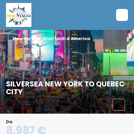
New York NY, Stati Uniti d'America
SILVERSEA NEW YORK TO QUEBEC
CITY
Da
8.987 €