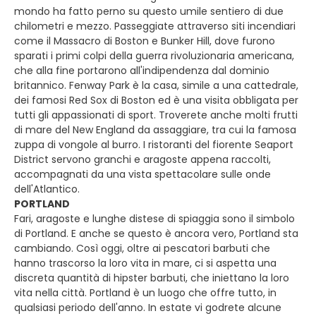
mondo ha fatto perno su questo umile sentiero di due
chilometri e mezzo. Passeggiate attraverso siti incendiari
come il Massacro di Boston e Bunker Hill, dove furono
sparati i primi colpi della guerra rivoluzionaria americana,
che alla fine portarono all'indipendenza dal dominio
britannico. Fenway Park è la casa, simile a una cattedrale,
dei famosi Red Sox di Boston ed è una visita obbligata per
tutti gli appassionati di sport. Troverete anche molti frutti
di mare del New England da assaggiare, tra cui la famosa
zuppa di vongole al burro. I ristoranti del fiorente Seaport
District servono granchi e aragoste appena raccolti,
accompagnati da una vista spettacolare sulle onde
dell'Atlantico.
PORTLAND
Fari, aragoste e lunghe distese di spiaggia sono il simbolo
di Portland. E anche se questo è ancora vero, Portland sta
cambiando. Così oggi, oltre ai pescatori barbuti che
hanno trascorso la loro vita in mare, ci si aspetta una
discreta quantità di hipster barbuti, che iniettano la loro
vita nella città. Portland è un luogo che offre tutto, in
qualsiasi periodo dell'anno. In estate vi godrete alcune