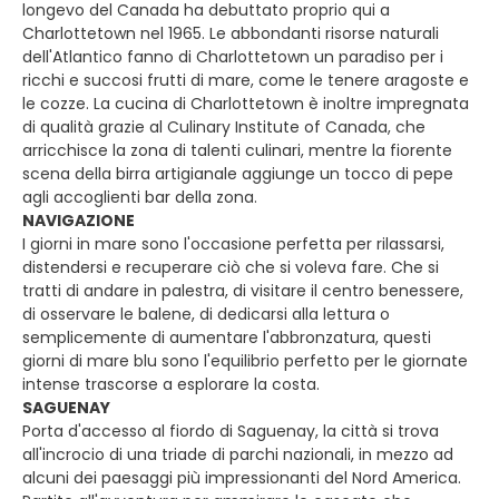
longevo del Canada ha debuttato proprio qui a
Charlottetown nel 1965. Le abbondanti risorse naturali
dell'Atlantico fanno di Charlottetown un paradiso per i
ricchi e succosi frutti di mare, come le tenere aragoste e
le cozze. La cucina di Charlottetown è inoltre impregnata
di qualità grazie al Culinary Institute of Canada, che
arricchisce la zona di talenti culinari, mentre la fiorente
scena della birra artigianale aggiunge un tocco di pepe
agli accoglienti bar della zona.
NAVIGAZIONE
I giorni in mare sono l'occasione perfetta per rilassarsi,
distendersi e recuperare ciò che si voleva fare. Che si
tratti di andare in palestra, di visitare il centro benessere,
di osservare le balene, di dedicarsi alla lettura o
semplicemente di aumentare l'abbronzatura, questi
giorni di mare blu sono l'equilibrio perfetto per le giornate
intense trascorse a esplorare la costa.
SAGUENAY
Porta d'accesso al fiordo di Saguenay, la città si trova
all'incrocio di una triade di parchi nazionali, in mezzo ad
alcuni dei paesaggi più impressionanti del Nord America.