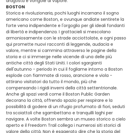
aragosta e vongole al vapore.
BOSTON
Storica e rivoluzionaria, pochi luoghi incarnano il sogno
americano come Boston, e ovunque andiate sentirete la
forte vena indipendente e l'orgoglio per gli ideali fondanti
di libertà e indipendenza. I grattacieli si mescolano
armoniosamente con le strade acciottolate, e ogni passo
qui promette nuovi racconti di leggende, audacia e
valore, mentre si cammina attraverso le pagine della
storia e ci si immerge nelle vicende di una delle più
antiche città degli Stati Uniti. I colori sgargianti
dell'autunno - periodo in cui il fogliame intorno a Boston
esplode con fiammate di rosso, arancione e viola -
attirano visitatori da tutto il mondo, più che
compensando i rigidi inverni della città settentrionale.
Anche gli spazi verdi come il Boston Public Garden
decorano la città, offrendo spazio per respirare e la
possibilità di godere di un rifugio profumato di fiori, seduti
tra scoiattoli che sgambettano e tranquilli laghi per
navigare. A volte Boston sembra un museo storico a cielo
aperto e il Freedom Trail collega i numerosi siti storici di
valore della città. Non è esagerato dire che la storia del