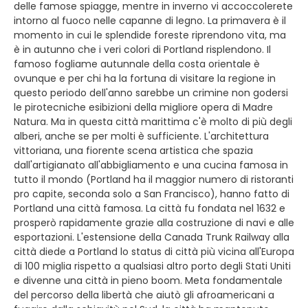
delle famose spiagge, mentre in inverno vi accoccolerete
intorno al fuoco nelle capanne di legno. La primavera è il
momento in cui le splendide foreste riprendono vita, ma
è in autunno che i veri colori di Portland risplendono. Il
famoso fogliame autunnale della costa orientale è
ovunque e per chi ha la fortuna di visitare la regione in
questo periodo dell'anno sarebbe un crimine non godersi
le pirotecniche esibizioni della migliore opera di Madre
Natura. Ma in questa città marittima c'è molto di più degli
alberi, anche se per molti è sufficiente. L'architettura
vittoriana, una fiorente scena artistica che spazia
dall'artigianato all'abbigliamento e una cucina famosa in
tutto il mondo (Portland ha il maggior numero di ristoranti
pro capite, seconda solo a San Francisco), hanno fatto di
Portland una città famosa. La città fu fondata nel 1632 e
prosperò rapidamente grazie alla costruzione di navi e alle
esportazioni. L'estensione della Canada Trunk Railway alla
città diede a Portland lo status di città più vicina all'Europa
di 100 miglia rispetto a qualsiasi altro porto degli Stati Uniti
e divenne una città in pieno boom. Meta fondamentale
del percorso della libertà che aiutò gli afroamericani a