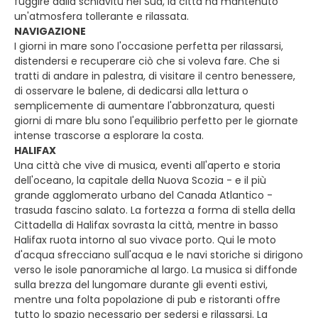
fuggire dalla schiavitù nel Sud, la città ha mantenuto
un'atmosfera tollerante e rilassata.
NAVIGAZIONE
I giorni in mare sono l'occasione perfetta per rilassarsi,
distendersi e recuperare ciò che si voleva fare. Che si
tratti di andare in palestra, di visitare il centro benessere,
di osservare le balene, di dedicarsi alla lettura o
semplicemente di aumentare l'abbronzatura, questi
giorni di mare blu sono l'equilibrio perfetto per le giornate
intense trascorse a esplorare la costa.
HALIFAX
Una città che vive di musica, eventi all'aperto e storia
dell'oceano, la capitale della Nuova Scozia - e il più
grande agglomerato urbano del Canada Atlantico -
trasuda fascino salato. La fortezza a forma di stella della
Cittadella di Halifax sovrasta la città, mentre in basso
Halifax ruota intorno al suo vivace porto. Qui le moto
d'acqua sfrecciano sull'acqua e le navi storiche si dirigono
verso le isole panoramiche al largo. La musica si diffonde
sulla brezza del lungomare durante gli eventi estivi,
mentre una folta popolazione di pub e ristoranti offre
tutto lo spazio necessario per sedersi e rilassarsi. La