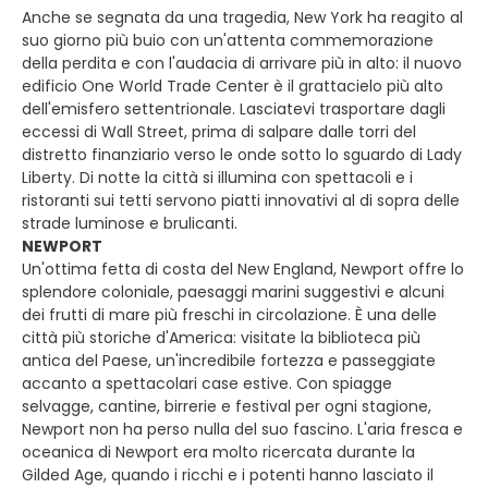
Anche se segnata da una tragedia, New York ha reagito al
suo giorno più buio con un'attenta commemorazione
della perdita e con l'audacia di arrivare più in alto: il nuovo
edificio One World Trade Center è il grattacielo più alto
dell'emisfero settentrionale. Lasciatevi trasportare dagli
eccessi di Wall Street, prima di salpare dalle torri del
distretto finanziario verso le onde sotto lo sguardo di Lady
Liberty. Di notte la città si illumina con spettacoli e i
ristoranti sui tetti servono piatti innovativi al di sopra delle
strade luminose e brulicanti.
NEWPORT
Un'ottima fetta di costa del New England, Newport offre lo
splendore coloniale, paesaggi marini suggestivi e alcuni
dei frutti di mare più freschi in circolazione. È una delle
città più storiche d'America: visitate la biblioteca più
antica del Paese, un'incredibile fortezza e passeggiate
accanto a spettacolari case estive. Con spiagge
selvagge, cantine, birrerie e festival per ogni stagione,
Newport non ha perso nulla del suo fascino. L'aria fresca e
oceanica di Newport era molto ricercata durante la
Gilded Age, quando i ricchi e i potenti hanno lasciato il