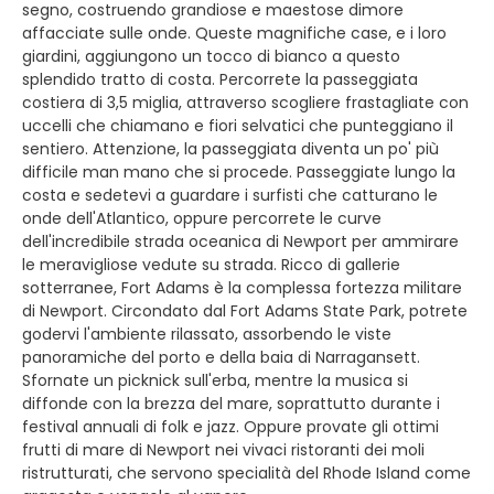
segno, costruendo grandiose e maestose dimore
affacciate sulle onde. Queste magnifiche case, e i loro
giardini, aggiungono un tocco di bianco a questo
splendido tratto di costa. Percorrete la passeggiata
costiera di 3,5 miglia, attraverso scogliere frastagliate con
uccelli che chiamano e fiori selvatici che punteggiano il
sentiero. Attenzione, la passeggiata diventa un po' più
difficile man mano che si procede. Passeggiate lungo la
costa e sedetevi a guardare i surfisti che catturano le
onde dell'Atlantico, oppure percorrete le curve
dell'incredibile strada oceanica di Newport per ammirare
le meravigliose vedute su strada. Ricco di gallerie
sotterranee, Fort Adams è la complessa fortezza militare
di Newport. Circondato dal Fort Adams State Park, potrete
godervi l'ambiente rilassato, assorbendo le viste
panoramiche del porto e della baia di Narragansett.
Sfornate un picknick sull'erba, mentre la musica si
diffonde con la brezza del mare, soprattutto durante i
festival annuali di folk e jazz. Oppure provate gli ottimi
frutti di mare di Newport nei vivaci ristoranti dei moli
ristrutturati, che servono specialità del Rhode Island come