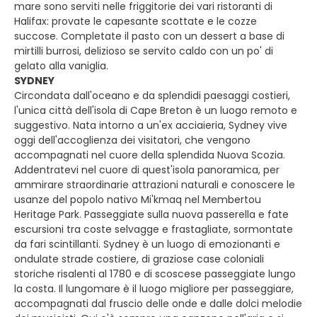
mare sono serviti nelle friggitorie dei vari ristoranti di
Halifax: provate le capesante scottate e le cozze
succose. Completate il pasto con un dessert a base di
mirtilli burrosi, delizioso se servito caldo con un po' di
gelato alla vaniglia.
SYDNEY
Circondata dall'oceano e da splendidi paesaggi costieri,
l'unica città dell'isola di Cape Breton è un luogo remoto e
suggestivo. Nata intorno a un'ex acciaieria, Sydney vive
oggi dell'accoglienza dei visitatori, che vengono
accompagnati nel cuore della splendida Nuova Scozia.
Addentratevi nel cuore di quest'isola panoramica, per
ammirare straordinarie attrazioni naturali e conoscere le
usanze del popolo nativo Mi'kmaq nel Membertou
Heritage Park. Passeggiate sulla nuova passerella e fate
escursioni tra coste selvagge e frastagliate, sormontate
da fari scintillanti. Sydney è un luogo di emozionanti e
ondulate strade costiere, di graziose case coloniali
storiche risalenti al 1780 e di scoscese passeggiate lungo
la costa. Il lungomare è il luogo migliore per passeggiare,
accompagnati dal fruscio delle onde e dalle dolci melodie