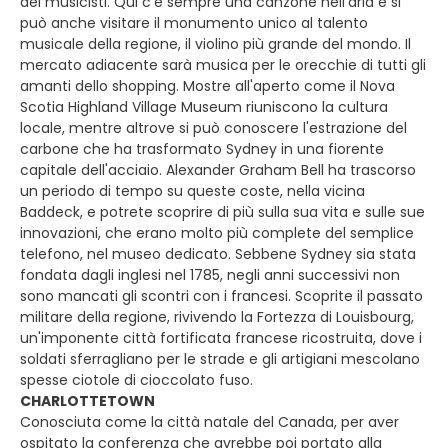
dei musicisti. Qui c'è sempre una canzone nell'aria e si
può anche visitare il monumento unico al talento
musicale della regione, il violino più grande del mondo. Il
mercato adiacente sarà musica per le orecchie di tutti gli
amanti dello shopping. Mostre all'aperto come il Nova
Scotia Highland Village Museum riuniscono la cultura
locale, mentre altrove si può conoscere l'estrazione del
carbone che ha trasformato Sydney in una fiorente
capitale dell'acciaio. Alexander Graham Bell ha trascorso
un periodo di tempo su queste coste, nella vicina
Baddeck, e potrete scoprire di più sulla sua vita e sulle sue
innovazioni, che erano molto più complete del semplice
telefono, nel museo dedicato. Sebbene Sydney sia stata
fondata dagli inglesi nel 1785, negli anni successivi non
sono mancati gli scontri con i francesi. Scoprite il passato
militare della regione, rivivendo la Fortezza di Louisbourg,
un'imponente città fortificata francese ricostruita, dove i
soldati sferragliano per le strade e gli artigiani mescolano
spesse ciotole di cioccolato fuso.
CHARLOTTETOWN
Conosciuta come la città natale del Canada, per aver
ospitato la conferenza che avrebbe poi portato alla